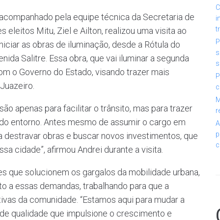
C
ei, acompanhado pela equipe técnica da Secretaria de
i
t
 eleitos Mitu, Ziel e Ailton, realizou uma visita ao
P
iciar as obras de iluminação, desde a Rótula do
s
ida Salitre. Essa obra, que vai iluminar a segunda
s
com o Governo do Estado, visando trazer mais
P
Juazeiro.
c
M
ão apenas para facilitar o trânsito, mas para trazer
r
 do entorno. Antes mesmo de assumir o cargo em
A
p
 destravar obras e buscar novos investimentos, que
c
ssa cidade”, afirmou Andrei durante a visita.
es que solucionem os gargalos da mobilidade urbana,
to a essas demandas, trabalhando para que a
tativas da comunidade. “Estamos aqui para mudar a
 de qualidade que impulsione o crescimento e