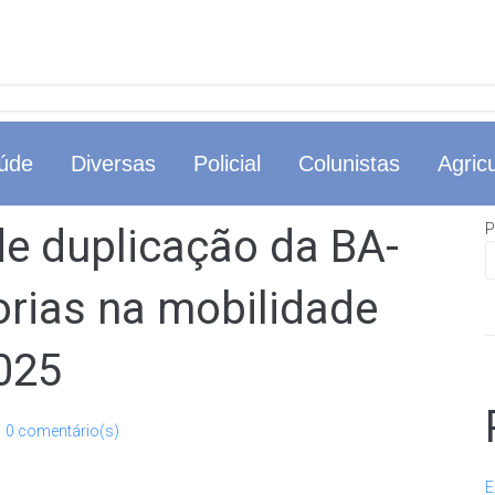
úde
Diversas
Policial
Colunistas
Agricu
P
de duplicação da BA-
rias na mobilidade
2025
0 comentário(s)
E