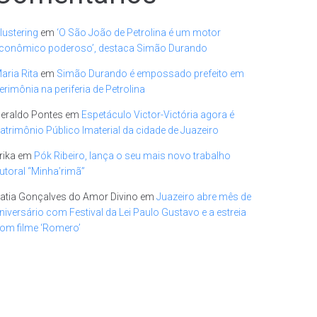
lustering
em
‘O São João de Petrolina é um motor
conômico poderoso’, destaca Simão Durando
aria Rita
em
Simão Durando é empossado prefeito em
erimônia na periferia de Petrolina
eraldo Pontes
em
Espetáculo Victor-Victória agora é
atrimônio Público Imaterial da cidade de Juazeiro
rika
em
Pók Ribeiro, lança o seu mais novo trabalho
utoral “Minha’rimã”
atia Gonçalves do Amor Divino
em
Juazeiro abre mês de
niversário com Festival da Lei Paulo Gustavo e a estreia
om filme ‘Romero’