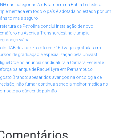
NH nas categorias A e B também na Bahia Lei federal
mplementada em todo o país é adotada no estado por um
rânsito mais seguro
refeitura de Petrolina conclui instalação de novo
emáforo na Avenida Transnordestina e amplia
egurança viária
olo UAB de Juazeiro oferece 160 vagas gratuitas em
ursos de graduação e especialização pela Univasf
iguel Coelho anuncia candidatura à Câmara Federal e
eforça palanque de Raquel Lyra em Pernambuco
gosto Branco: apesar dos avanços na oncologia de
recisão, não fumar continua sendo a melhor medida no
ombate ao câncer de pulmão
Comentários