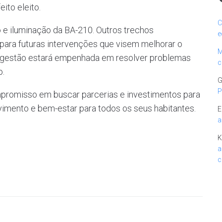
ito eleito.
C
o e iluminação da BA-210. Outros trechos
e
para futuras intervenções que visem melhorar o
M
a gestão estará empenhada em resolver problemas
c
o.
G
P
ompromisso em buscar parcerias e investimentos para
imento e bem-estar para todos os seus habitantes.
E
a
K
a
c