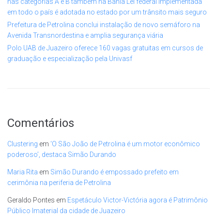
nas categorias A e B também na Bahia Lei federal implementada
em todo o país é adotada no estado por um trânsito mais seguro
Prefeitura de Petrolina conclui instalação de novo semáforo na
Avenida Transnordestina e amplia segurança viária
Polo UAB de Juazeiro oferece 160 vagas gratuitas em cursos de
graduação e especialização pela Univasf
Comentários
Clustering
em
‘O São João de Petrolina é um motor econômico
poderoso’, destaca Simão Durando
Maria Rita
em
Simão Durando é empossado prefeito em
cerimônia na periferia de Petrolina
Geraldo Pontes
em
Espetáculo Victor-Victória agora é Patrimônio
Público Imaterial da cidade de Juazeiro