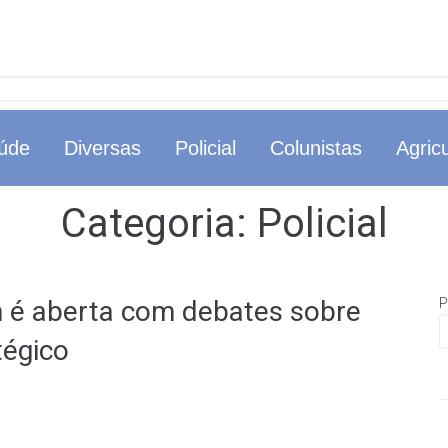
úde
Diversas
Policial
Colunistas
Agricu
Categoria:
Policial
n é aberta com debates sobre
P
tégico