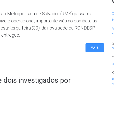
ião Metropolitana de Salvador (RMS) passam a
C
e
ivo e operacional, importante viés no combate às
nesta terça-feira (30), da nova sede da RONDESP
M
c
entregue...
G
MAIS
P
E
a
K
 dois investigados por
a
c