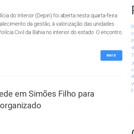
ia do Interior (Depin) foi aberta nesta quarta-feira
talecimento da gestão, à valorização das unidades
D
ícia Civil da Bahia no interior do estado. O encontro
c
P
d
T
MAIS
J
c
d
V
F
de em Simões Filho para
 organizado