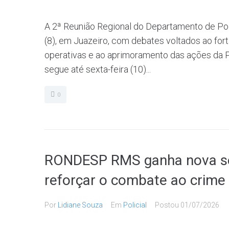
A 2ª Reunião Regional do Departamento de Políc
(8), em Juazeiro, com debates voltados ao for
operativas e ao aprimoramento das ações da Pol
segue até sexta-feira (10)...
0
RONDESP RMS ganha nova se
reforçar o combate ao crime
Por
Lidiane Souza
Em
Policial
Postou
01/07/2026