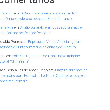
lustering
em
‘O São João de Petrolina é um motor
conômico poderoso’, destaca Simão Durando
aria Rita
em
Simão Durando é empossado prefeito em
erimônia na periferia de Petrolina
eraldo Pontes
em
Espetáculo Victor-Victória agora é
atrimônio Público Imaterial da cidade de Juazeiro
rika
em
Pók Ribeiro, lança o seu mais novo trabalho
utoral “Minha’rimã”
atia Gonçalves do Amor Divino
em
Juazeiro abre mês de
niversário com Festival da Lei Paulo Gustavo e a estreia
om filme ‘Romero’