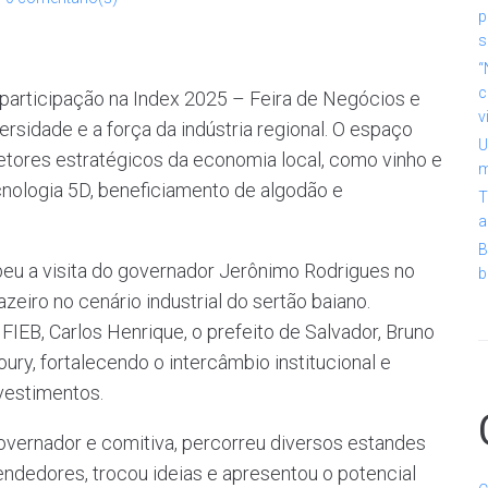
p
s
“
c
ua participação na Index 2025 – Feira de Negócios e
v
rsidade e a força da indústria regional. O espaço
U
tores estratégicos da economia local, como vinho e
m
cnologia 5D, beneficiamento de algodão e
T
a
B
beu a visita do governador Jerônimo Rodrigues no
b
zeiro no cenário industrial do sertão baiano.
EB, Carlos Henrique, o prefeito de Salvador, Bruno
ury, fortalecendo o intercâmbio institucional e
vestimentos.
 governador e comitiva, percorreu diversos estandes
ndedores, trocou ideias e apresentou o potencial