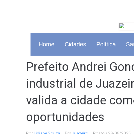
Home
Cidades
Política
Sa
Prefeito Andrei Gon
industrial de Juazei
valida a cidade com
oportunidades
Por
Lidiane Souza
Em
Juazeiro
Postou
28/08/2025