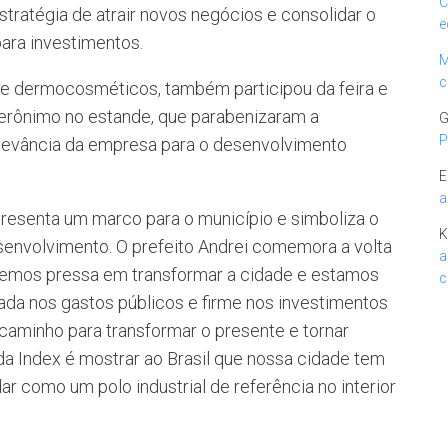
C
tratégia de atrair novos negócios e consolidar o
e
ara investimentos.
M
c
a de dermocosméticos, também participou da feira e
Jerônimo no estande, que parabenizaram a
G
P
relevância da empresa para o desenvolvimento
E
a
epresenta um marco para o município e simboliza o
K
envolvimento. O prefeito Andrei comemora a volta
a
“Temos pressa em transformar a cidade e estamos
c
ada nos gastos públicos e firme nos investimentos
 caminho para transformar o presente e tornar
 da Index é mostrar ao Brasil que nossa cidade tem
r como um polo industrial de referência no interior