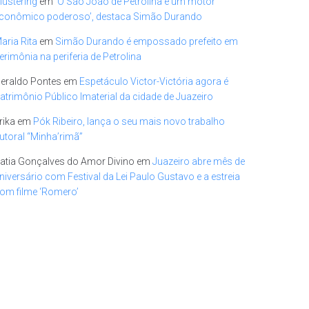
lustering
em
‘O São João de Petrolina é um motor
conômico poderoso’, destaca Simão Durando
aria Rita
em
Simão Durando é empossado prefeito em
erimônia na periferia de Petrolina
eraldo Pontes
em
Espetáculo Victor-Victória agora é
atrimônio Público Imaterial da cidade de Juazeiro
rika
em
Pók Ribeiro, lança o seu mais novo trabalho
utoral “Minha’rimã”
atia Gonçalves do Amor Divino
em
Juazeiro abre mês de
niversário com Festival da Lei Paulo Gustavo e a estreia
om filme ‘Romero’