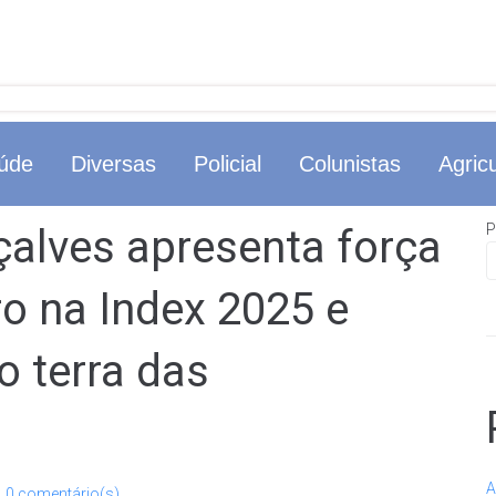
úde
Diversas
Policial
Colunistas
Agricu
P
çalves apresenta força
ro na Index 2025 e
o terra das
A
0 comentário(s)