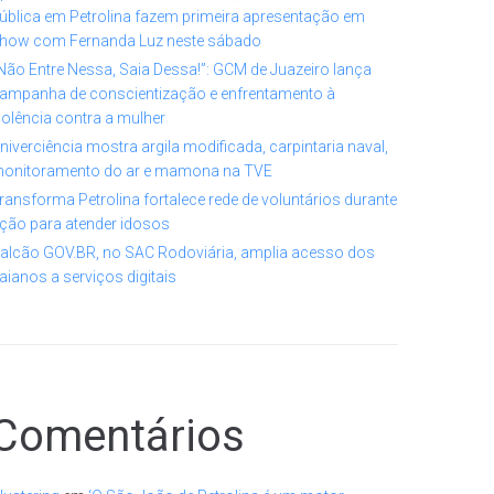
ública em Petrolina fazem primeira apresentação em
how com Fernanda Luz neste sábado
Não Entre Nessa, Saia Dessa!”: GCM de Juazeiro lança
ampanha de conscientização e enfrentamento à
iolência contra a mulher
niverciência mostra argila modificada, carpintaria naval,
onitoramento do ar e mamona na TVE
ransforma Petrolina fortalece rede de voluntários durante
ção para atender idosos
alcão GOV.BR, no SAC Rodoviária, amplia acesso dos
aianos a serviços digitais
Comentários