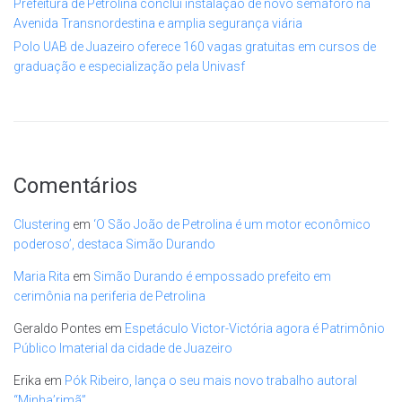
Prefeitura de Petrolina conclui instalação de novo semáforo na
Avenida Transnordestina e amplia segurança viária
Polo UAB de Juazeiro oferece 160 vagas gratuitas em cursos de
graduação e especialização pela Univasf
Comentários
Clustering
em
‘O São João de Petrolina é um motor econômico
poderoso’, destaca Simão Durando
Maria Rita
em
Simão Durando é empossado prefeito em
cerimônia na periferia de Petrolina
Geraldo Pontes
em
Espetáculo Victor-Victória agora é Patrimônio
Público Imaterial da cidade de Juazeiro
Erika
em
Pók Ribeiro, lança o seu mais novo trabalho autoral
“Minha’rimã”