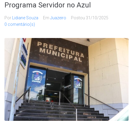
Programa Servidor no Azul
Por
Lidiane Souza
Em
Juazeiro
Postou
31/10/2025
0 comentário(s)