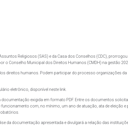
 e Assuntos Religiosos (SAS) e da Casa dos Conselhos (CDC), prorrogou a
mpor o Conselho Municipal dos Direitos Humanos (CMDH) na gestão 202
 dos direitos humanos. Podem participar do processo organizações d
rio eletrônico, disponível neste link.
 a documentação exigida em formato PDF. Entre os documentos solicitado
funcionamento com, no mínimo, um ano de atuação, ata de eleição e p
obatórios.
ise da documentação apresentada e divulgará a relação das instituiçõe