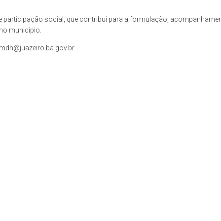
articipação social, que contribui para a formulação, acompanhamento 
no município.
cmdh@juazeiro.ba.gov.br.