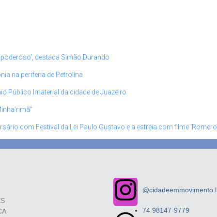
 poderoso’, destaca Simão Durando
 na periferia de Petrolina
io Público Imaterial da cidade de Juazeiro
Minha’rimã”
rsário com Festival da Lei Paulo Gustavo e a estreia com filme ‘Romero
@cidadeemmovimento.li
ES
74 98147-9779
CA