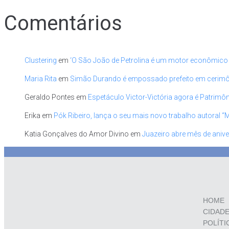
Comentários
Clustering
em
‘O São João de Petrolina é um motor econômico
Maria Rita
em
Simão Durando é empossado prefeito em cerimônia
Geraldo Pontes
em
Espetáculo Victor-Victória agora é Patrimôn
Erika
em
Pók Ribeiro, lança o seu mais novo trabalho autoral “
Katia Gonçalves do Amor Divino
em
Juazeiro abre mês de anive
HOME
CIDAD
POLÍTI