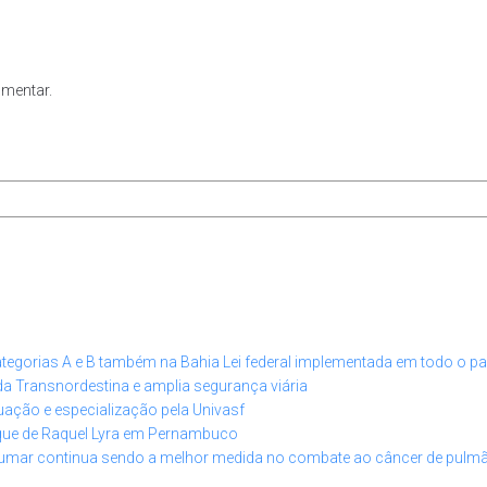
omentar.
ategorias A e B também na Bahia Lei federal implementada em todo o pa
da Transnordestina e amplia segurança viária
uação e especialização pela Univasf
nque de Raquel Lyra em Pernambuco
fumar continua sendo a melhor medida no combate ao câncer de pulm