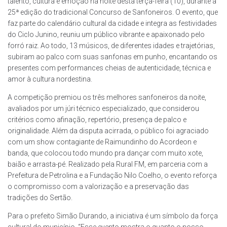
talento, cultura e emoção na noite desta terça-feira (10), durante a
25ª edição do tradicional Concurso de Sanfoneiros. O evento, que
faz parte do calendário cultural da cidade e integra as festividades
do Ciclo Junino, reuniu um público vibrante e apaixonado pelo
forró raiz. Ao todo, 13 músicos, de diferentes idades e trajetórias,
subiram ao palco com suas sanfonas em punho, encantando os
presentes com performances cheias de autenticidade, técnica e
amor à cultura nordestina.
A competição premiou os três melhores sanfoneiros da noite,
avaliados por um júri técnico especializado, que considerou
critérios como afinação, repertório, presença de palco e
originalidade. Além da disputa acirrada, o público foi agraciado
com um show contagiante de Raimundinho do Acordeon e
banda, que colocou todo mundo pra dançar com muito xote,
baião e arrasta-pé. Realizado pela Rural FM, em parceria com a
Prefeitura de Petrolina e a Fundação Nilo Coelho, o evento reforça
o compromisso com a valorização e a preservação das
tradições do Sertão.
Para o prefeito Simão Durando, a iniciativa é um símbolo da força
cultural do município. “Esse evento mostra o quanto o nosso