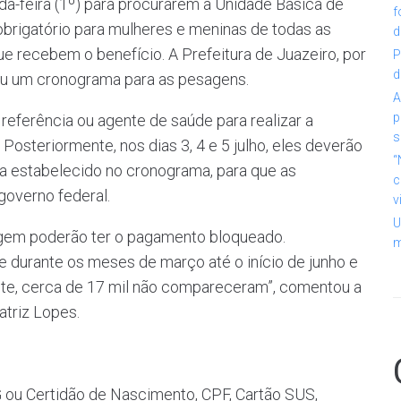
a-feira (1º) para procurarem a Unidade Básica de
f
obrigatório para mulheres e meninas de todas as
d
ue recebem o benefício. A Prefeitura de Juazeiro, por
P
d
ou um cronograma para as pesagens.
A
p
referência ou agente de saúde para realizar a
s
Posteriormente, nos dias 3, 4 e 5 julho, eles deverão
“
ia estabelecido no cronograma, para que as
c
governo federal.
v
U
agem poderão ter o pagamento bloqueado.
m
 durante os meses de março até o início de junho e
nte, cerca de 17 mil não compareceram”, comentou a
atriz Lopes.
G ou Certidão de Nascimento, CPF, Cartão SUS,