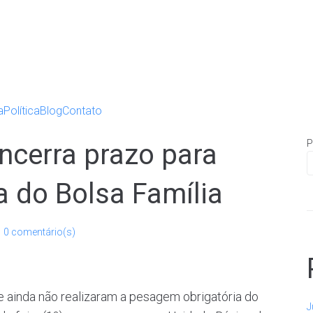
a
Política
Blog
Contato
P
encerra prazo para
 do Bolsa Família
0 comentário(s)
e ainda não realizaram a pesagem obrigatória do
J