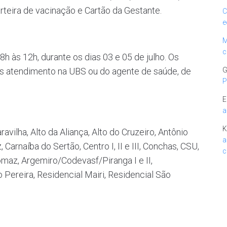
teira de vacinação e Cartão da Gestante.
C
e
M
c
h às 12h, durante os dias 03 e 05 de julho. Os
ós atendimento na UBS ou do agente de saúde, de
G
P
E
a
K
ilha, Alto da Aliança, Alto do Cruzeiro, Antônio
a
Carnaíba do Sertão, Centro I, II e III, Conchas, CSU,
c
az, Argemiro/Codevasf/Piranga I e II,
Pereira, Residencial Mairi, Residencial São