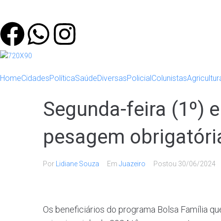
Home
Cidades
Política
Saúde
Diversas
Policial
Colunistas
Agricultur
Segunda-feira (1º) 
pesagem obrigatória
Por
Lidiane Souza
Em
Juazeiro
Postou
30/06/2024
Os beneficiários do programa Bolsa Família qu