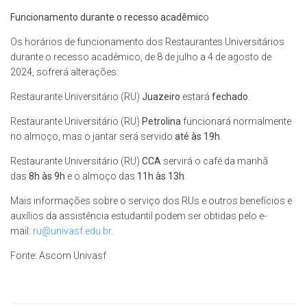
Funcionamento durante o recesso acadêmic
o
Os horários de funcionamento dos Restaurantes Universitários
durante o recesso acadêmico, de 8 de julho a 4 de agosto de
2024, sofrerá alterações:
Restaurante Universitário (RU)
Juazeiro
estará
fechado
.
Restaurante Universitário (RU)
Petrolina
funcionará normalmente
no almoço, mas o jantar será servido
até às 19h
.
Restaurante Universitário (RU)
CCA
servirá o café da manhã
das
8h às 9h
e o almoço das
11h às 13h
.
Mais informações sobre o serviço dos RUs e outros benefícios e
auxílios da assistência estudantil podem ser obtidas pelo e-
mail:
ru@univasf.edu.br
.
Fonte: Ascom Univasf