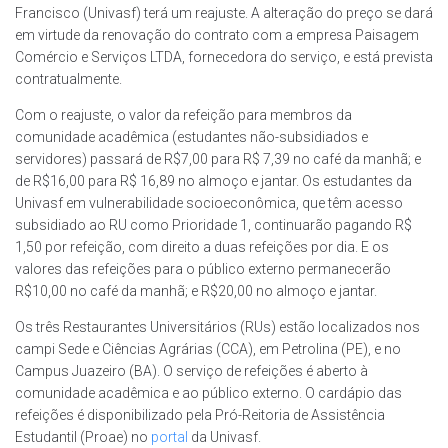
Francisco (Univasf) terá um reajuste. A alteração do preço se dará
em virtude da renovação do contrato com a empresa Paisagem
Comércio e Serviços LTDA, fornecedora do serviço, e está prevista
contratualmente.
Com o reajuste, o valor da refeição para membros da
comunidade acadêmica (estudantes não-subsidiados e
servidores) passará de R$7,00 para R$ 7,39 no café da manhã; e
de R$16,00 para R$ 16,89 no almoço e jantar. Os estudantes da
Univasf em vulnerabilidade socioeconômica, que têm acesso
subsidiado ao RU como Prioridade 1, continuarão pagando R$
1,50 por refeição, com direito a duas refeições por dia. E os
valores das refeições para o público externo permanecerão
R$10,00 no café da manhã; e R$20,00 no almoço e jantar.
Os três Restaurantes Universitários (RUs) estão localizados nos
campi Sede e Ciências Agrárias (CCA), em Petrolina (PE), e no
Campus Juazeiro (BA). O serviço de refeições é aberto à
comunidade acadêmica e ao público externo. O cardápio das
refeições é disponibilizado pela Pró-Reitoria de Assistência
Estudantil (Proae) no
portal
da Univasf.