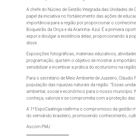
A chefe do Núcleo de Gestão Integrada das Unidades de
papel da iniciativa no fortalecimento das ações de educ
importância para a região por proporcionar o conhecime
Boqueirão da Onça e da Ararinha- Azul. É a primeira opor
expor e divulgar a existência delas, proporcionando à p
disse.
Exposições fotográficas, materiais educativos, atividade
programação, que tem o objetivo de mostrar a importân
sensibilizar e incentivar a prática do ecoturismo na regi
Para o secretário de Meio Ambiente de Juazeiro, Cláudio
população das riquezas naturais da região. “Essas uni
ambiental, social e econômico para o nosso município
conheça, valorize e se comprometa com a proteção das e
A 1ª ExpoCaatinga reafirma o compromisso da gestão m
do semiárido brasileiro, promovendo conhecimento, cultu
Ascom PMJ