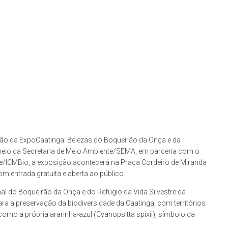
ição da ExpoCaatinga: Belezas do Boqueirão da Onça e da
r meio da Secretaria de Meio Ambiente/SEMA, em parceria com o
e/ICMBio, a exposição acontecerá na Praça Cordeiro de Miranda
m entrada gratuita e aberta ao público.
nal do Boqueirão da Onça e do Refúgio da Vida Silvestre da
a a preservação da biodiversidade da Caatinga, com territórios
omo a própria ararinha-azul (Cyanopsitta spixii), símbolo da