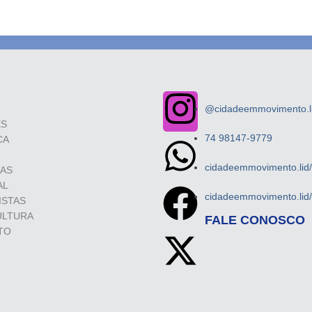
@cidadeemmovimento.li
ES
74 98147-9779
CA
cidadeemmovimento.lid
SAS
AL
cidadeemmovimento.lid
ISTAS
ULTURA
FALE CONOSCO
TO