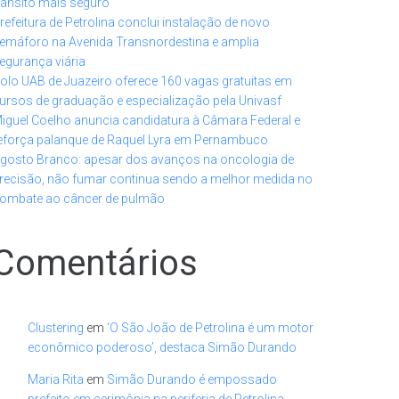
rânsito mais seguro
refeitura de Petrolina conclui instalação de novo
emáforo na Avenida Transnordestina e amplia
egurança viária
olo UAB de Juazeiro oferece 160 vagas gratuitas em
ursos de graduação e especialização pela Univasf
iguel Coelho anuncia candidatura à Câmara Federal e
eforça palanque de Raquel Lyra em Pernambuco
gosto Branco: apesar dos avanços na oncologia de
recisão, não fumar continua sendo a melhor medida no
ombate ao câncer de pulmão
Comentários
Clustering
em
‘O São João de Petrolina é um motor
econômico poderoso’, destaca Simão Durando
Maria Rita
em
Simão Durando é empossado
prefeito em cerimônia na periferia de Petrolina