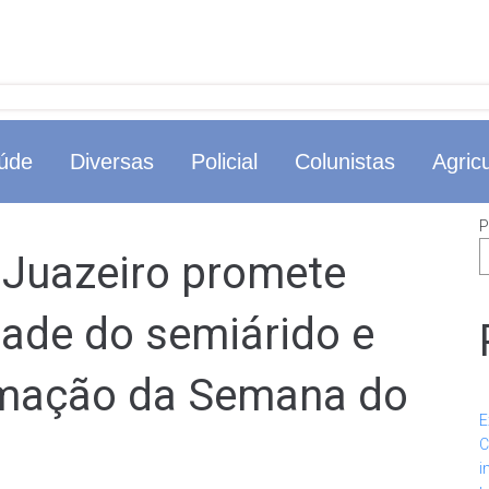
úde
Diversas
Policial
Colunistas
Agricu
P
 Juazeiro promete
idade do semiárido e
amação da Semana do
E
C
i