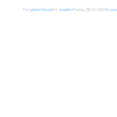
Por
Lidiane Souza
Em
Juazeiro
Postou
28/05/2025
0 come