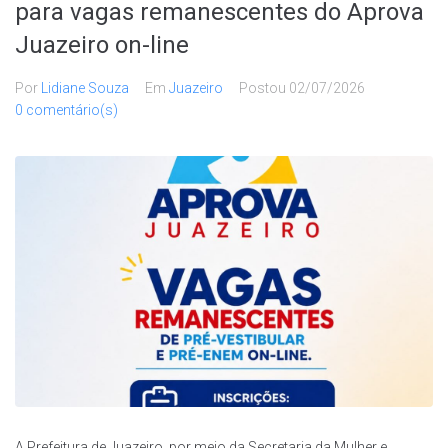
para vagas remanescentes do Aprova
Juazeiro on-line
Por
Lidiane Souza
Em
Juazeiro
Postou
02/07/2026
0 comentário(s)
A Prefeitura de Juazeiro, por meio da Secretaria da Mulher e